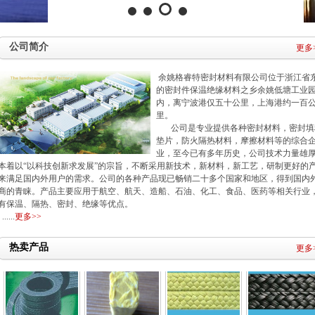
公司简介
更多
余姚格睿特密封材料有限公司位于浙江省
的密封件保温绝缘材料之乡余姚低塘工业
内，离宁波港仅五十公里，上海港约一百
金属环垫
黑裂网丝盘根
芳纶黑四氟交
芳纶角线黑四
里。
织盘根
氟盘根
公司是专业提供各种密封材料，密封填
垫片，防火隔热材料，摩擦材料等的综合
业，至今已有多年历史，公司技术力量雄
本着以“以科技创新求发展”的宗旨，不断采用新技术，新材料，新工艺，研制更好的
来满足国内外用户的需求。公司的各种产品现已畅销二十多个国家和地区，得到国内
商的青睐。产品主要应用于航空、航天、造船、石油、化工、食品、医药等相关行业
有保温、隔热、密封、绝缘等优点。
芳纶角线四氟
白芳纶硅胶芯
黑裂网丝盘根
白芳纶盘根
......
更多>>
盘根
盘根
热卖产品
更多